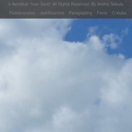
©
Aeroklub "Ivan Sarić"
All Rights Reserved. By
Andrej Sekula
.
Padobranstvo
Jedriličarstvo
Paraglajding
Fenix
O klubu