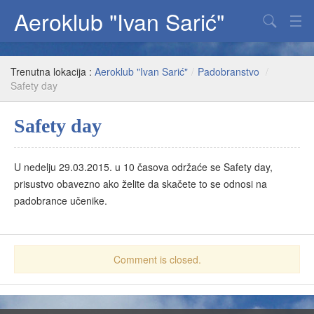
Aeroklub "Ivan Sarić"
Padobranstvo
Trenutna lokacija :
Aeroklub "Ivan Sarić"
/
Padobranstvo
/
Jedriličarstvo
Safety day
Paraglajding
Safety day
Fenix
U nedelju 29.03.2015. u 10 časova održaće se Safety day,
O klubu
prisustvo obavezno ako želite da skačete to se odnosi na
padobrance učenike.
Comment is closed.