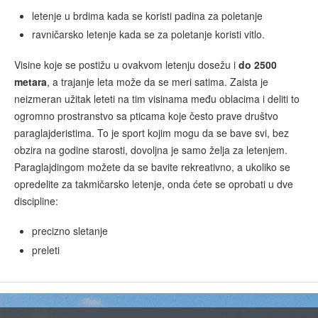
letenje u brdima kada se koristi padina za poletanje
ravničarsko letenje kada se za poletanje koristi vitlo.
Visine koje se postižu u ovakvom letenju dosežu i
do 2500
metara
, a trajanje leta može da se meri satima. Zaista je
neizmeran užitak leteti na tim visinama među oblacima i deliti to
ogromno prostranstvo sa pticama koje često prave društvo
paraglajderistima. To je sport kojim mogu da se bave svi, bez
obzira na godine starosti, dovoljna je samo želja za letenjem.
Paraglajdingom možete da se bavite rekreativno, a ukoliko se
opredelite za takmičarsko letenje, onda ćete se oprobati u dve
discipline:
precizno sletanje
preleti