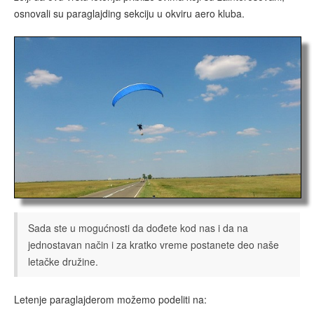
osnovali su paraglajding sekciju u okviru aero kluba.
Sada ste u mogućnosti da dođete kod nas i da na
jednostavan način i za kratko vreme postanete deo naše
letačke družine.
Letenje paraglajderom možemo podeliti na: