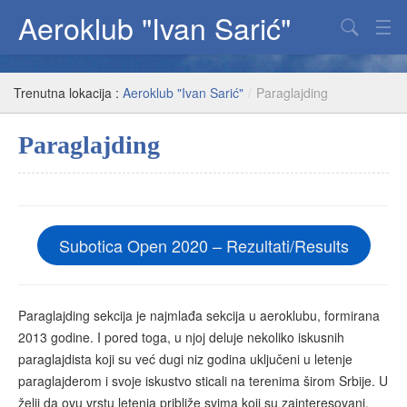
Aeroklub "Ivan Sarić"
Padobranstvo
Trenutna lokacija :
Aeroklub "Ivan Sarić"
/
Paraglajding
Jedriličarstvo
Paraglajding
Paraglajding
Fenix
O klubu
Subotica Open 2020 – Rezultati/Results
Paraglajding sekcija je najmlađa sekcija u aeroklubu, formirana
2013 godine. I pored toga, u njoj deluje nekoliko iskusnih
paraglajdista koji su već dugi niz godina uključeni u letenje
paraglajderom i svoje iskustvo sticali na terenima širom Srbije. U
želji da ovu vrstu letenja približe svima koji su zainteresovani,