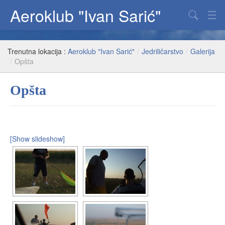
Aeroklub "Ivan Sarić"
Padobranstvo
Trenutna lokacija :
Aeroklub "Ivan Sarić"
/
Jedriličarstvo
/
Galerija
Jedriličarstvo
/
Opšta
Paraglajding
Opšta
Fenix
O klubu
[Show slideshow]