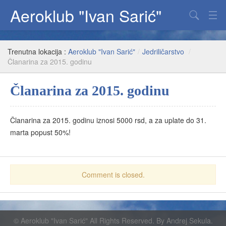
Aeroklub "Ivan Sarić"
Padobranstvo
Trenutna lokacija :
Aeroklub "Ivan Sarić"
/
Jedriličarstvo
/
Jedriličarstvo
Članarina za 2015. godinu
Paraglajding
Članarina za 2015. godinu
Fenix
Članarina za 2015. godinu iznosi 5000 rsd, a za uplate do 31.
O klubu
marta popust 50%!
Comment is closed.
©
Aeroklub "Ivan Sarić"
All Rights Reserved. By
Andrej Sekula
.