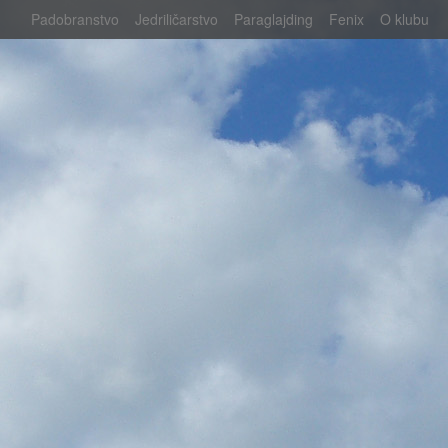
Padobranstvo
Jedriličarstvo
Paraglajding
Fenix
O klubu